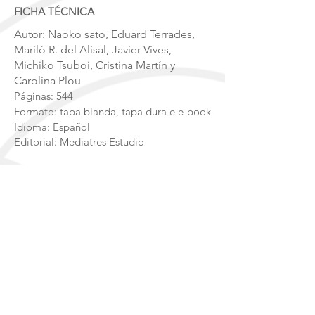
FICHA TÉCNIC
A
Autor: Naoko sato, Eduard Terrades,
Mariló R. del Alisal, Javier Vives,
Michiko Tsuboi, Cristina Martín y
Carolina Plou
Páginas: 544
Formato: tapa blanda, tapa dura e e-book
​Idioma: Español
Editorial: Mediatres Estudio
Compartir:
Compartir
Mediatres Ediciones / Descubre Japon / libros sobre Japón / turismo en japón / cultura japonesa
Formato en papel y e-book